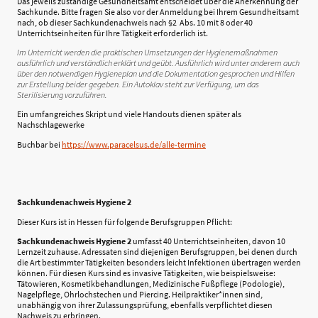
Das jeweils zuständige Gesundheitsamt entscheidet über die Anerkennung der
Sachkunde. Bitte fragen Sie also vor der Anmeldung bei Ihrem Gesundheitsamt
nach, ob dieser Sachkundenachweis nach §2 Abs. 10 mit 8 oder 40
Unterrichtseinheiten für Ihre Tätigkeit erforderlich ist.
Im Unterricht werden die praktischen Umsetzungen der Hygienemaßnahmen
ausführlich und verständlich erklärt und geübt. Ausführlich wird unter anderem auch
über den notwendigen Hygieneplan und die Dokumentation gesprochen und Hilfen
zur Erstellung beider gegeben. Ein Autoklav steht zur Verfügung, um das
Sterilisierung vorzuführen.
Ein umfangreiches Skript und viele Handouts dienen später als
Nachschlagewerke
Buchbar bei ​
https://www.paracelsus.de/alle-termine
Sachkundenachweis Hygiene 2
Dieser Kurs ist in Hessen für folgende Berufsgruppen Pflicht:
Sachkundenachweis Hygiene 2
umfasst 40 Unterrichtseinheiten, davon 10
Lernzeit zuhause. Adressaten sind diejenigen Berufsgruppen, bei denen durch
die Art bestimmter Tätigkeiten besonders leicht Infektionen übertragen werden
können. Für diesen Kurs sind es invasive Tätigkeiten, wie beispielsweise:
Tätowieren, Kosmetikbehandlungen, Medizinische Fußpflege (Podologie),
Nagelpflege, Ohrlochstechen und Piercing. Heilpraktiker*innen sind,
unabhängig von ihrer Zulassungsprüfung, ebenfalls verpflichtet diesen
Nachweis zu erbringen.