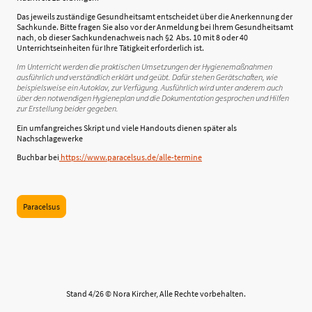
Das jeweils zuständige Gesundheitsamt entscheidet über die Anerkennung der
Sachkunde. Bitte fragen Sie also vor der Anmeldung bei Ihrem Gesundheitsamt
nach, ob dieser Sachkundenachweis nach §2 Abs. 10 mit 8 oder 40
Unterrichtseinheiten für Ihre Tätigkeit erforderlich ist.
Im Unterricht werden die praktischen Umsetzungen der Hygienemaßnahmen
ausführlich und verständlich erklärt und geübt. Dafür stehen Gerätschaften, wie
beispielsweise ein Autoklav, zur Verfügung. Ausführlich wird unter anderem auch
über den notwendigen Hygieneplan und die Dokumentation gesprochen und Hilfen
zur Erstellung beider gegeben.
Ein umfangreiches Skript und viele Handouts dienen später als
Nachschlagewerke
Buchbar bei
​https://www.paracelsus.de/alle-termine
Paracelsus
Stand 4/26 © Nora Kircher, Alle Rechte vorbehalten.