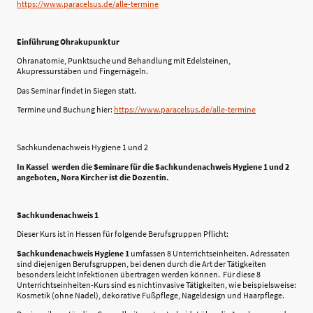
https://www.paracelsus.de/alle-termine
Einführung Ohrakupunktur
Ohranatomie, Punktsuche und Behandlung mit Edelsteinen,
Akupressurstäben und Fingernägeln.
Das Seminar findet in Siegen statt.
Termine und Buchung hier:
https://www.paracelsus.de/alle-termine
Sachkundenachweis Hygiene 1 und 2
In Kassel werden die Seminare für die Sachkundenachweis Hygiene 1 und 2
angeboten, Nora Kircher ist die Dozentin.
Sachkundenachweis 1
Dieser Kurs ist in Hessen für folgende Berufsgruppen Pflicht:
Sachkundenachweis Hygiene 1
umfassen 8 Unterrichtseinheiten. Adressaten
sind diejenigen Berufsgruppen, bei denen durch die Art der Tätigkeiten
besonders leicht Infektionen übertragen werden können. Für diese 8
Unterrichtseinheiten-Kurs sind es nichtinvasive Tätigkeiten, wie beispielsweise:
Kosmetik (ohne Nadel), dekorative Fußpflege, Nageldesign und Haarpflege.