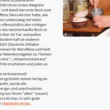
offene zu publizieren
 1993 ihren ersten Ratgeber
n“ und damit das erste Buch zum
fene (Nora Kircher hatte, wie
gen Leidensweg mit vielen
 offensichtlich den richtigen
te das meistverkaufte Buch zu
 über 60 Tsd. verkauften
ußerdem half sie anderen
 DZG (Deutsche Zöliakie-
reisen für Betroffene und hielt
re Patientenratgeber zu Themen
leranz“/ „Histaminintoleranz“
 Titel erschienen und jedes so
re vertrauensvoll
tersgründen seinen Verlag an
aufte, wurde die
riger und unerfreulicher.
ung von ihrem "alten" (neuen)
ora Kircher, in sehr guter
im
Haedecke-Verlag.