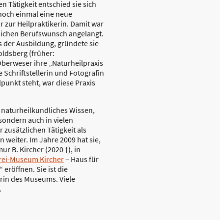
hen Tätigkeit entschied sie sich
 noch einmal eine neue
 zur Heilpraktikerin. Damit war
glichen Berufswunsch angelangt.
 der Ausbildung, gründete sie
oldsberg (früher:
berweser ihre „Naturheilpraxis
e Schriftstellerin und Fotografin
punkt steht, war diese Praxis
s naturheilkundliches Wissen,
 sondern auch in vielen
 zusätzlichen Tätigkeit als
 weiter. Im Jahre 2009 hat sie,
 B. Kircher (2020 †), in
ei-Museum Kircher
– Haus für
eröffnen. Sie ist die
rin des Museums. Viele
.