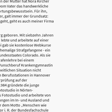
n der Mutter hat Nora Kircher
 vom Vater das handwerkliche
rtungsbewusstsein. Für ihn,
r, galt immer der Grundsatz:
geht, geht es auch meiner Firma
rg geboren. Mit siebzehn Jahren
d lebte und arbeitete auf einer
i gab sie kostenlose Webkurse
ehemalige Strafgefangene - ein
ndesstaates Colorado. Als sie
rafenlehre bei einem
r Wunschberuf Krankengymnastin
eitlichen Situation nicht
en Berufsstationen in Hannover
rprüfung auf der
1984 gründete die junge
otostudio in Nörten-
s Fotostudio und arbeitete von
llungen im In- und Ausland und
ter dem Motto „Menschen wie
tor i. R. der Bundesfachschule