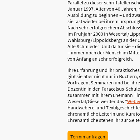
Parallel zu dieser schriftstellerisc
Januar 1997, Alter von 40 Jahren,
Ausbildung zu beginnen – und zwar
sie fast wieder bei ihrem ursprün
Nach sehr erfolgreichem Abschluss
im Frühjahr 2000 in Wesertal/Lipp
Wahlsburg/Lippoldsberg) an der O
Alte Schmiede“. Und da für sie – di
– immer noch der Mensch im Mittel
von Anfang an sehr erfolgreich.
Ihre Erfahrung und ihr praktische
gibt sie aber nicht nur in Büchern,
Vorträgen, Seminaren und bei ihrer
Dozentin in den Paracelsus-Schulen
zusammen mit ihrem Ehemann Timur
Wesertal/Gieselwerder das "
Weber
Handweberei und Textilgeschichte“ 
ehrenamtliche Leiterin und Kurato
Ehrenamtliche stehen ihr zur Seite
Termin anfragen