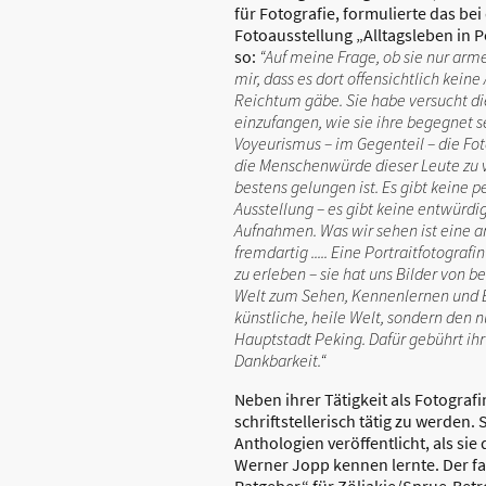
für Fotografie, formulierte das bei
Fotoausstellung „Alltagsleben in 
so:
“Auf meine Frage, ob sie nur arme
mir, dass es dort offensichtlich kein
Reichtum gäbe. Sie habe versucht d
einzufangen, wie sie ihre begegnet se
Voyeurismus – im Gegenteil – die Fo
die Menschenwürde dieser Leute zu ver
bestens gelungen ist. Es gibt keine pe
Ausstellung – es gibt keine entwür
Aufnahmen. Was wir sehen ist eine a
fremdartig ..... Eine Portraitfotograf
zu erleben – sie hat uns Bilder von b
Welt zum Sehen, Kennenlernen und B
künstliche, heile Welt, sondern den 
Hauptstadt Peking. Dafür gebührt ih
Dankbarkeit.“
Neben ihrer Tätigkeit als Fotograf
schriftstellerisch tätig zu werden.
Anthologien veröffentlicht, als si
Werner Jopp kennen lernte. Der fan