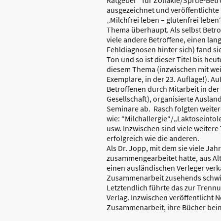
Ratgeber“ für Zöliakie/Sprue-Betr
ausgezeichnet und veröffentlichte
„Milchfrei leben – glutenfrei lebe
Thema überhaupt. Als selbst Betrof
viele andere Betroffene, einen lan
Fehldiagnosen hinter sich) fand sie
Ton und so ist dieser Titel bis heu
diesem Thema (inzwischen mit weit
Exemplare, in der 23. Auflage!). A
Betroffenen durch Mitarbeit in der
Gesellschaft), organisierte Ausland
Seminare ab. Rasch folgten weite
wie: “Milchallergie“/„Laktoseinto
usw. Inzwischen sind viele weitere
erfolgreich wie die anderen.
Als Dr. Jopp, mit dem sie viele Jah
zusammengearbeitet hatte, aus Al
einen ausländischen Verleger verk
Zusammenarbeit zusehends schwie
Letztendlich führte das zur Trenn
Verlag. Inzwischen veröffentlicht N
Zusammenarbeit, ihre Bücher be