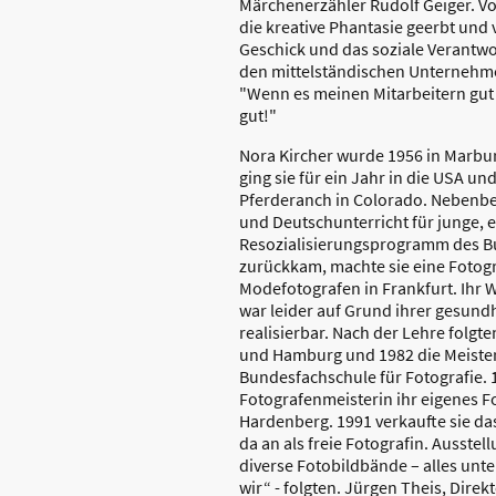
Märchenerzähler Rudolf Geiger. Vo
die kreative Phantasie geerbt und
Geschick und das soziale Verantwo
den mittelständischen Unternehme
"Wenn es meinen Mitarbeitern gut 
gut!"
Nora Kircher wurde 1956 in Marbu
ging sie für ein Jahr in die USA un
Pferderanch in Colorado. Nebenbe
und Deutschunterricht für junge, 
Resozialisierungsprogramm des Bu
zurückkam, machte sie eine Fotog
Modefotografen in Frankfurt. Ih
war leider auf Grund ihrer gesundh
realisierbar. Nach der Lehre folgt
und Hamburg und 1982 die Meiste
Bundesfachschule für Fotografie. 
Fotografenmeisterin ihr eigenes F
Hardenberg. 1991 verkaufte sie da
da an als freie Fotografin. Ausste
diverse Fotobildbände – alles un
wir“ - folgten. Jürgen Theis, Direk