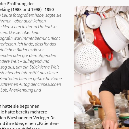
 der Eröffnung der
Peking (1988 und 1998)“ 1990
 Leute fotografiert habe, sagte sie
e Armut – aber auch keinen
ie Menschen in ihrem Umfeld so
ien. Das sei aber kein
tografin war immer bemüht, nicht
letzen. Ich finde, dass ihr das
inlichen Bilder in dieser
digenden oder gar demütigenden
ndere Welt – aufregend und
in zog aus, um ein Stück ferne Welt
estechender Intensität aus dieser
eurteilen hierher gebracht. Keine
nüchternen Alltag der chinesischen
r Lob, Anerkennung und
in hatte sie begonnen
 Sie hatte bereits mehrere
e den Wiesbadener Verleger Dr.
d ihre Idee, einen „Patienten-