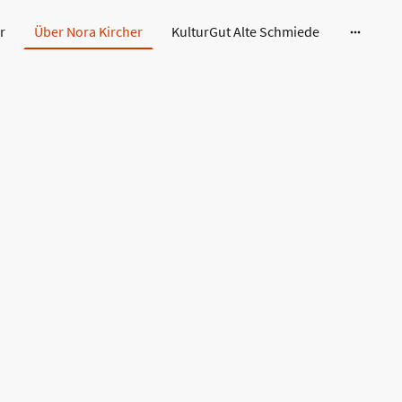
r
Über Nora Kircher
KulturGut Alte Schmiede