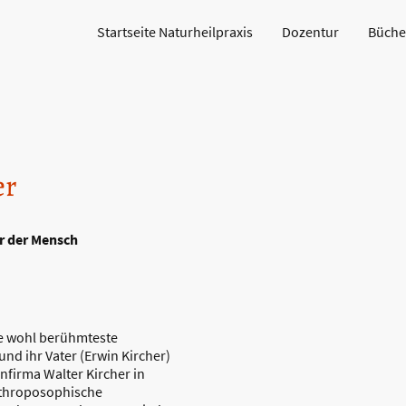
Startseite Naturheilpraxis
Dozentur
Büche
er
er der Mensch
die wohl berühmteste
nd ihr Vater (Erwin Kircher)
firma Walter Kircher in
nthroposophische