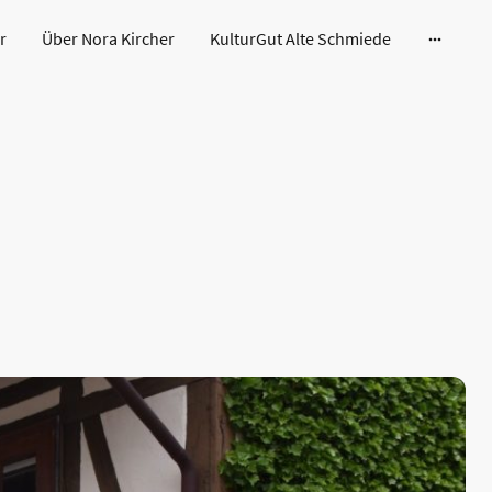
r
Über Nora Kircher
KulturGut Alte Schmiede