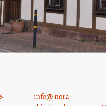
6
info@ nora-